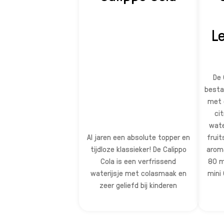
L
De 
bestaa
met 
ci
wate
Al jaren een absolute topper en
fruit
tijdloze klassieker! De Calippo
aroma
Cola is een verfrissend
80 m
waterijsje met colasmaak en
mini 
zeer geliefd bij kinderen