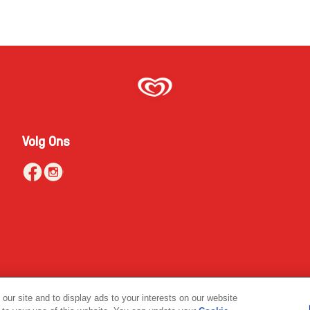
Volg Ons
Nederlandse consumenten voor producten en diensten van The Magn
ur site and to display ads to your interests on our website
 buiten Nederland.