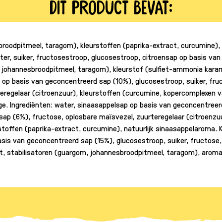
Dit product bevat:
sbroodpitmeel, taragom), kleurstoffen (paprika-extract, curcumine)
water, suiker, fructosestroop, glucosestroop, citroensap op basis v
, johannesbroodpitmeel, taragom), kleurstof (sulfiet-ammonia kara
p op basis van geconcentreerd sap (10%), glucosestroop, suiker, fru
regelaar (citroenzuur), kleurstoffen (curcumine, kopercomplexen van
. Ingrediënten: water, sinaasappelsap op basis van geconcentreerd
ap (6%), fructose, oplosbare maïsvezel, zuurteregelaar (citroenzuu
toffen (paprika-extract, curcumine), natuurlijk sinaasappelaroma. 
asis van geconcentreerd sap (15%), glucosestroop, suiker, fructose,
t, stabilisatoren (guargom, johannesbroodpitmeel, taragom), arom