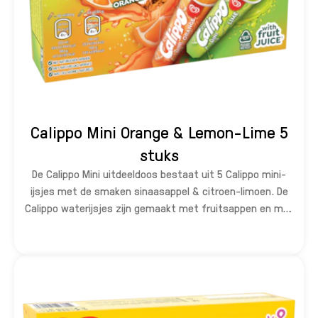
Calippo Mini Orange & Lemon-Lime 5
stuks
De Calippo Mini uitdeeldoos bestaat uit 5 Calippo mini-
ijsjes met de smaken sinaasappel & citroen-limoen. De
Calippo waterijsjes zijn gemaakt met fruitsappen en met
natuurlijke aroma’s. Calippo Mini-ijsjes zijn 80 ml. De
uitdeeldoos bevat 5 mini Calippo ijsjes. Perfect om uit te
delen.