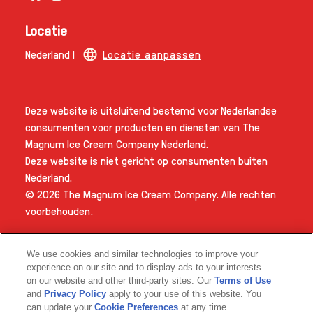
Locatie
Nederland |
Locatie aanpassen
Deze website is uitsluitend bestemd voor Nederlandse
consumenten voor producten en diensten van The
Magnum Ice Cream Company Nederland.
Deze website is niet gericht op consumenten buiten
Nederland.
© 2026 The Magnum Ice Cream Company. Alle rechten
voorbehouden.
We use cookies and similar technologies to improve your
experience on our site and to display ads to your interests
on our website and other third-party sites. Our
Terms of Use
and
Privacy Policy
apply to your use of this website. You
can update your
Cookie Preferences
at any time.