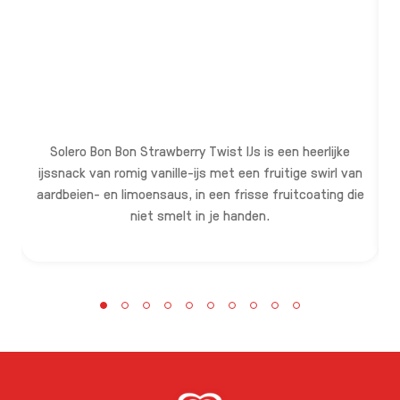
V
v
Solero Bon Bon Strawberry Twist IJs is een heerlijke
po
ijssnack van romig vanille-ijs met een fruitige swirl van
aardbeien- en limoensaus, in een frisse fruitcoating die
v
niet smelt in je handen.
h