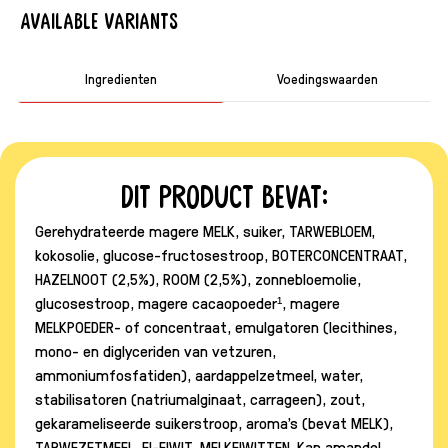
Available variants
Ingredienten
Voedingswaarden
Dit product bevat:
Gerehydrateerde magere MELK, suiker, TARWEBLOEM,
kokosolie, glucose-fructosestroop, BOTERCONCENTRAAT,
HAZELNOOT (2,5%), ROOM (2,5%), zonnebloemolie,
glucosestroop, magere cacaopoeder¹, magere
MELKPOEDER- of concentraat, emulgatoren (lecithines,
mono- en diglyceriden van vetzuren,
ammoniumfosfatiden), aardappelzetmeel, water,
stabilisatoren (natriumalginaat, carrageen), zout,
gekarameliseerde suikerstroop, aroma's (bevat MELK),
TARWEZETMEEL, EI-EIWIT, MELKEIWITTEN. Kan amandel,